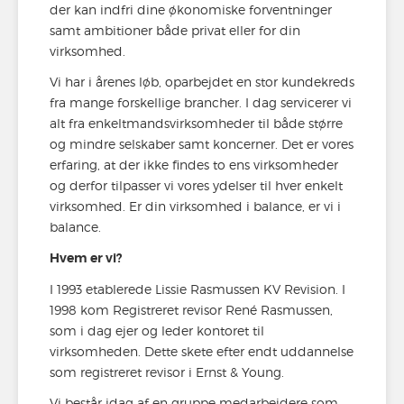
der kan indfri dine økonomiske forventninger
samt ambitioner både privat eller for din
virksomhed.
Vi har i årenes løb, oparbejdet en stor kundekreds
fra mange forskellige brancher. I dag servicerer vi
alt fra enkeltmandsvirksomheder til både større
og mindre selskaber samt koncerner. Det er vores
erfaring, at der ikke findes to ens virksomheder
og derfor tilpasser vi vores ydelser til hver enkelt
virksomhed. Er din virksomhed i balance, er vi i
balance.
Hvem er vi?
I 1993 etablerede Lissie Rasmussen KV Revision. I
1998 kom Registreret revisor René Rasmussen,
som i dag ejer og leder kontoret til
virksomheden. Dette skete efter endt uddannelse
som registreret revisor i Ernst & Young.
Vi består idag af en gruppe medarbejdere som