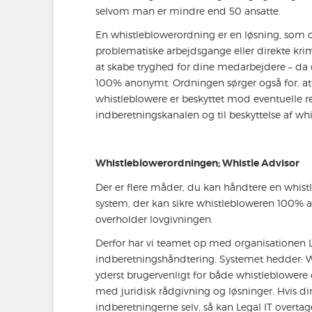
selvom man er mindre end 50 ansatte.
En whistleblowerordning er en løsning, som 
problematiske arbejdsgange eller direkte kri
at skabe tryghed for dine medarbejdere – da
100% anonymt. Ordningen sørger også for, at d
whistleblowere er beskyttet mod eventuelle re
indberetningskanalen og til beskyttelse af wh
Whistleblowerordningen; Whistle Advisor
Der er flere måder, du kan håndtere en whist
system, der kan sikre whistlebloweren 100% an
overholder lovgivningen.
Derfor har vi teamet op med organisationen Leg
indberetningshåndtering. Systemet hedder: Whi
yderst brugervenligt for både whistleblowere o
med juridisk rådgivning og løsninger. Hvis din
indberetningerne selv, så kan Legal IT overtag