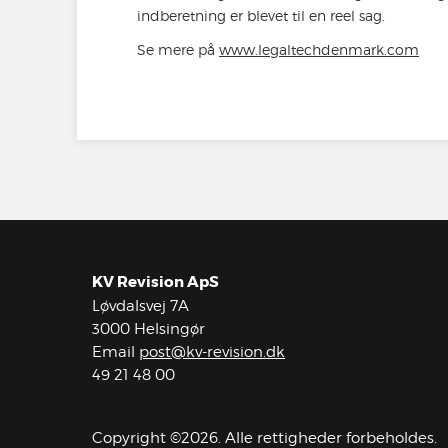
indberetning er blevet til en reel sag.
Se mere på
www.legaltechdenmark.com
KV Revision ApS
Løvdalsvej 7A
3000 Helsingør
Email
post@kv-revision.dk
49 21 48 00
Copyright ©2026. Alle rettigheder forbeholdes.