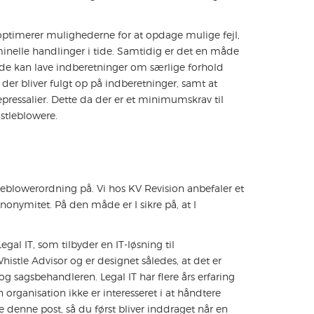
optimerer mulighederne for at opdage mulige fejl,
minelle handlinger i tide. Samtidig er det en måde
 de kan lave indberetninger om særlige forhold
er bliver fulgt op på indberetninger, samt at
pressalier. Dette da der er et minimumskrav til
istleblowere.
leblowerordning på. Vi hos KV Revision anbefaler et
onymitet. På den måde er I sikre på, at I
al IT, som tilbyder en IT-løsning til
stle Advisor og er designet således, at det er
g sagsbehandleren. Legal IT har flere års erfaring
 organisation ikke er interesseret i at håndtere
e denne post, så du først bliver inddraget når en