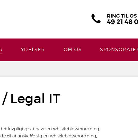
RING TIL OS
49 21 48 
G
YDELSER
OM OS
SPONSORATE
/ Legal IT
r det lovpligtigt at have en whistleblowerordning.
e til at anskaffe sig en whistleblowerordning,