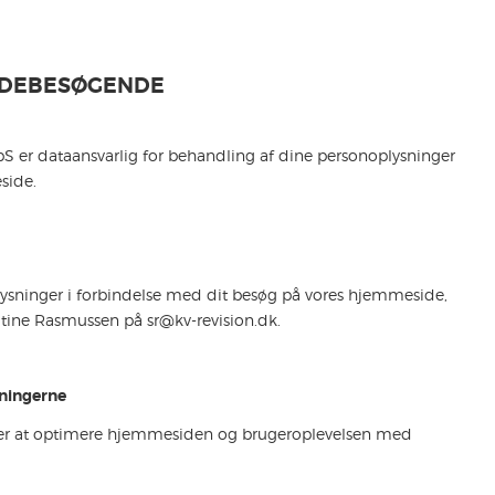
SIDEBESØGENDE
pS er dataansvarlig for behandling af dine personoplysninger
side.
lysninger i forbindelse med dit besøg på vores hjemmeside,
Stine Rasmussen på sr@kv-revision.dk.
sningerne
r at
optimere hjemmesiden og brugeroplevelsen med