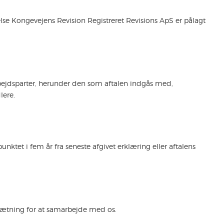
lse Kongevejens Revision Registreret Revisions ApS er pålagt
bejdsparter, herunder den som aftalen indgås med,
dlere.
ktet i fem år fra seneste afgivet erklæring eller aftalens
dsætning for at samarbejde med os.