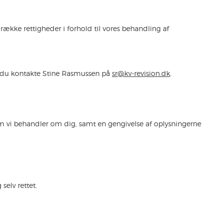
række rettigheder i forhold til vores behandling af
al du kontakte Stine Rasmussen på
sr@kv-revision.dk
.
 som vi behandler om dig, samt en gengivelse af oplysningerne
 selv rettet.