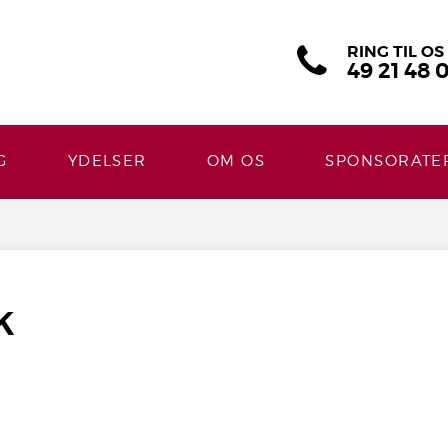
RING TIL OS
49 21 48 
G
YDELSER
OM OS
SPONSORATE
k